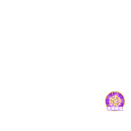
且，随着时间推移，各类战术演练不断深化，无论是
挡拆还是无球跑动，大家都能迅速理解彼此意图，从
而形成有效配合，实现最佳效果。
与此同时，教练组也积极利用里的特点进行战术调
整，以确保最大化发挥他的潜能。例如，通过设计专
门针对他的进攻战术，让他发挥持球组织者和终结者
双重角色。这种灵活运用策略，不仅增强了球队攻击
力，也让整个阵容变得更加丰富多样。
4、未来发展方向及期许
展望未来，北京男篮需要继续围绕着像里勒这样有实
力且富有经验的外援进行建设。首先，要进一步强化
与其搭档选手之间互动沟通，以便形成更加紧密、高