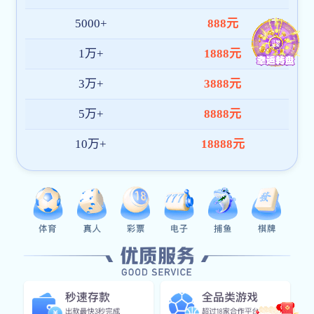
七、免责声明
本平台所提供的数据及内容仅为参考之用，所有信息按“现状”提
供。因使用服务导致的直接或间接损失，平台不承担任何责任。
八、协议修改
本平台保留随时修改本协议条款的权利。修改内容将在平台公示
并即时生效，用户继续使用服务即代表接受修改内容。
九、法律适用与争议解决
本协议适用中华人民共和国法律。如有争议，双方应协商解决，
协商不成的，应提交至平台所在地人民法院处理。
十、联系方式
如您对本协议内容有疑问或建议，可通过邮箱与我们联系：
Email：support@focek.com