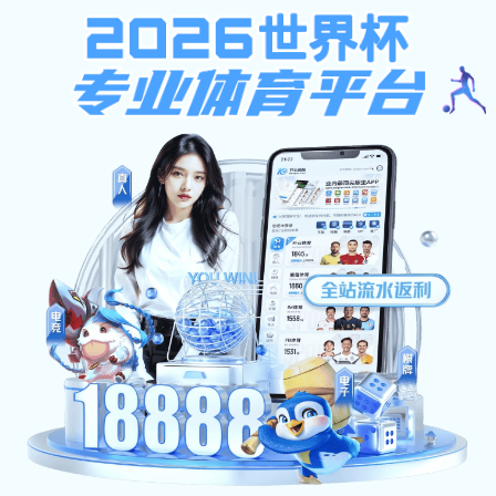
注册入口
用户使用协议
一、协议的接受
在您访问或使用本平台（以下简称“本平台”或“本服务”）之前，
请您仔细阅读并充分理解本《用户使用协议》（以下简称“本协
议”）。一旦您注册、登录、访问或使用本平台，即视为您已阅
读、理解并同意受本协议全部条款的约束。
二、账户注册与使用
1. 用户在注册时应提供真实、合法、有效的信息，并保证资料的
真实性和时效性。