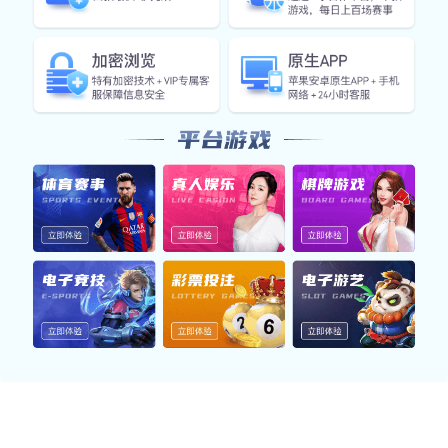
对于每位成员的重要性。他表示，在金州勇士队，每
个人都被鼓励去表达自己的想法，并且互相支持，这
为球队创造了一个积极向上的环境。
同时，这种团队氛围不仅有助于促进球员之间的沟
通，也能增强彼此之间的信任。当队友遇到困难或受
伤时，其他成员会全力以赴地给予帮助，而不是指责
或怀疑。这种凝聚力让每个球员都感受到被重视，从
而更愿意为球队拼搏。
此外，一个良好的团队环境可以让运动员在面对外界
压力时更加从容不迫。追梦希望大家能够看到的是，
即使在遭遇挫折的时候，他们依然能够团结一致，共
同迎接挑战，而不是因为某个人的问题而分裂。