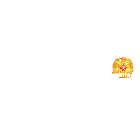
这种孤独感，让运动员重新找到自信与动力。追梦强
调，他始终相信每一位队友都有能力克服困难，而这
也是他们共同成长的一部分。
4、媒体与公众舆论影响
最后，我们不得不提的是媒体和公众舆论对运动员形
象塑造的重要作用。随着信息时代的发展，各类消息
迅速传播，使得运动员的一举一动都受到广泛关注。
而这种曝光率，有时候却并不利于他们的发展。
特别是在涉及伤病问题时，媒体往往容易将焦点集中
在负面报道上，从而加大了球员承受心理压力。这种
情况不仅影响到了球场内外对他们表现的评价，更可
能给运动员带来额外负担，让他们倍感疲惫。