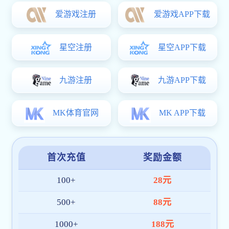
战，而对球员的评价往往也因此波及。近期，追梦格
林在媒体采访中回应了对于凯文·杜兰特（KD）伤病
的质疑，他强调KD是一名狂热的篮球爱好者，绝非抛
弃队友的背叛者。这一言论引起了广泛关注和讨论。
本文将从多个角度详细探讨追梦对KD伤病质疑的回
应，包括对杜兰特职业精神的认可、团队氛围的重要
性、运动员面对压力时的脆弱，以及媒体与公众舆论
对球员形象塑造的影响。通过深入分析，我们可以更
全面地理解追梦所表达出的观点，以及其背后所反映
出来的更深层次的人性关怀。
1、杜兰特的职业精神
首先，追梦在谈到KD时，不遗余力地赞扬了他的职业
精神。他认为，杜兰特不仅具备超凡的篮球天赋，更