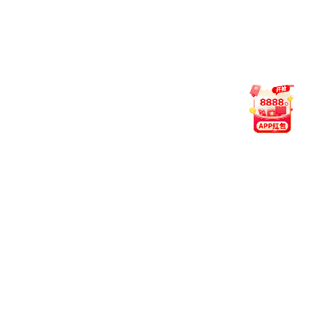
仅要关注他们赛场上的表现，更要尊重他们作为人的
脆弱与坚韧。同时，相信只要保持这种积极向上的态
度，无论面对何种困境，他们都会努力迎头赶上，再
次书写属于自己的辉煌篇章。
上一篇：
上一篇:很抱歉没有了
下一篇：
塔图姆称绿军与雷霆对决是顶级强